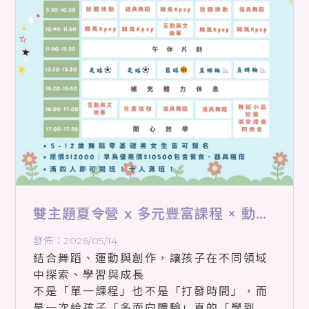
雙主題夏令營 x 多元豐富課程 × 動靜
平衡發展｜台北瑜珈教學｜萬華區瑜
發佈：2026/05/14
珈教學
結合舞蹈、運動與創作，讓孩子在不同領域
中探索、學習與成長
不是「單一課程」也不是「打發時間」，而
是一次給孩子「多面向體驗」真的「學到東