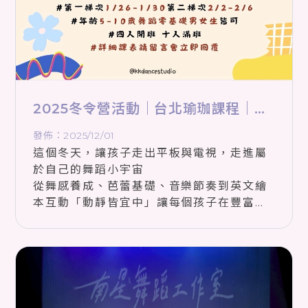
2025冬令營活動｜台北瑜珈課程｜萬
華區瑜珈課程
發佈：2025/12/01
這個冬天，讓孩子走出平板與電視，走進屬
於自己的舞蹈小宇宙
從舞感養成、芭蕾基礎、音樂節奏到英文繪
本互動「動靜皆宜中」讓每個孩子在豐富、
有趣安全的環境中，發現舞蹈的快樂