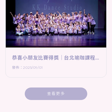
恭喜小朋友比賽得獎｜台北瑜珈課程
｜萬華區瑜珈課程
發佈：2025/09/01
查看更多