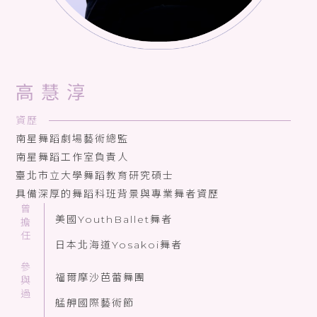
高慧淳
資歷
南星舞蹈劇場藝術總監
南星舞蹈工作室負責人
臺北市立大學舞蹈教育研究碩士
具備深厚的舞蹈科班背景與專業舞者資歷
曾擔任
美國YouthBallet舞者
日本北海道Yosakoi舞者
參與過
福爾摩沙芭蕾舞團
艋舺國際藝術節