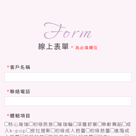
線上表單
* 為必填欄位
*
客戶名稱
*
聯絡電話
*
體驗項目
核心瑜珈
初級民族
瑜珈輪
深層舒展
樂齡舞蹈
成
人k-pop
皮拉提斯
初級成人芭蕾
初級芭蕾
進階成