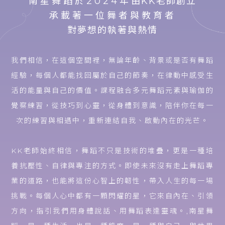
南星舞蹈於2024年
由KK老師創立
承載著一位舞者與教育者
對夢想的執著與熱情
我們相信，在這個空間裡，無論年齡、背景或是否有舞蹈
經驗，每個人都能找回屬於自己的節奏，在律動中感受生
活的能量與自己的價值。課程融合多元舞蹈元素與瑜伽的
覺察練習，從技巧到心靈，從身體到意識，陪伴你在每一
次的練習與相遇中，重新連結自我、啟動內在的光芒。
KK老師始終相信，舞蹈不只是技術的堆疊，更是一種培
養抗壓性、自律與專注的方式。即使未來沒有走上舞蹈專
業的道路，也能將這份心智上的韌性，帶入人生的每一場
挑戰。每個人心中都有一顆閃耀的星，它來自內在、引領
方向，指引我們用身體說話、用舞蹈表達靈魂。,南星舞