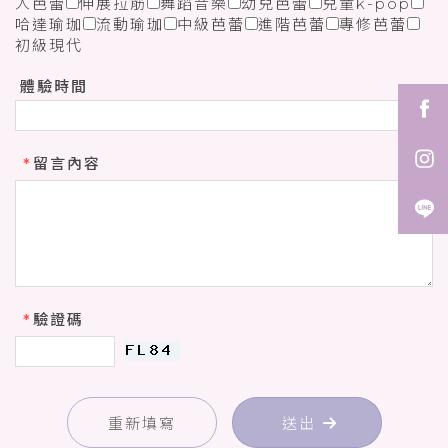
人芭蕾
伸展拉筋
舞蹈音樂
幼兒芭蕾
兒童k-pop
哈達瑜珈
流動瑜珈
中級芭蕾
進階芭蕾
專修芭蕾
初級現代
體驗時間
*
留言內容
*
驗證碼