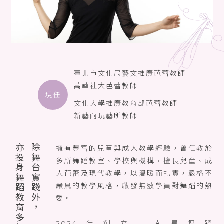
臺北市文化局藝文推廣芭蕾教師
萬華社大芭蕾教師
現任
文化大學推廣教育部芭蕾教師
新藝向玩藝所教師
亦投身舞蹈教育多年
除舞台實踐外，
擁有豐富的兒童與成人教學經驗，曾任教於
多所舞蹈教室、學校與機構，擅長兒童、成
人芭蕾及現代教學，以溫暖而扎實，嚴格不
嚴厲的教學風格，啟發無數學員對舞蹈的熱
愛。
2024年創立「南星舞蹈